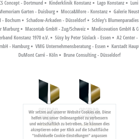
CS Concept - Dortmund
Kinderklinik Konstanz
Lago Konstanz
Luni
Memoriam Garten - Duisburg
Mocca&More - Konstanz
Galerie Neust
 - Bochum
Schadow-Arkaden - Düsseldorf
Schley‘s Blumenparadies
er Marburg
Macontab GmbH - Zug/Schweiz
Medicovation GmbH & Co
erband Konstanz 1970 e.V.
Süsy by Peter Süslack - Essen
A2 Center 
GmbH - Hamburg
VMG Unternehmensberatung - Essen
Karstadt Haup
DuMont Carré - Köln
Brune Consulting - Düsseldorf
Wir setzen auf unserer Website Cookies ein. Diese
helfen uns unser Onlineangebot zu verbessern
und wirtschaftlich zu betreiben. Sie können dies
akzeptieren oder per Klick auf die Schaltfläche
"Individuelle Cookie-Einstellungen" anpassen